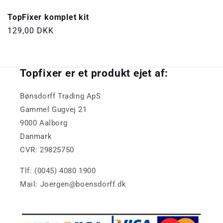
TopFixer komplet kit
Normalpris
129,00 DKK
Topfixer er et produkt ejet af:
Bønsdorff Trading ApS
Gammel Gugvej 21
9000 Aalborg
Danmark
CVR: 29825750
Tlf: (0045) 4080 1900
Mail: Joergen@boensdorff.dk